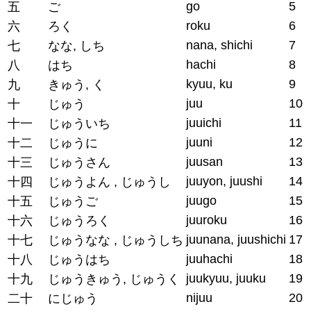
go
5
五
ご
roku
6
六
ろく
nana, shichi
7
七
なな, しち
hachi
8
八
はち
kyuu, ku
9
九
きゅう, く
juu
10
十
じゅう
juuichi
11
十一
じゅういち
juuni
12
十二
じゅうに
juusan
13
十三
じゅうさん
juuyon, juushi
14
十四
じゅうよん , じゅうし
juugo
15
十五
じゅうご
juuroku
16
十六
じゅうろく
juunana, juushichi
17
十七
じゅうなな , じゅうしち
juuhachi
18
十八
じゅうはち
juukyuu, juuku
19
十九
じゅうきゅう, じゅうく
nijuu
20
二十
にじゅう