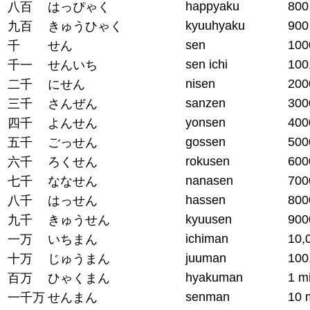
happyaku
800
八百
はっぴゃく
kyuuhyaku
900
九百
きゅうひゃく
sen
100
千
せん
sen ichi
100
千一
せんいち
nisen
200
二千
にせん
sanzen
300
三千
さんぜん
yonsen
400
四千
よんせん
gossen
500
五千
ごっせん
rokusen
600
六千
ろくせん
nanasen
700
七千
ななせん
hassen
800
八千
はっせん
kyuusen
900
九千
きゅうせん
ichiman
10,
一万
いちまん
juuman
100
十万
じゅうまん
hyakuman
1 mi
百万
ひゃくまん
senman
10 m
一千万
せんまん