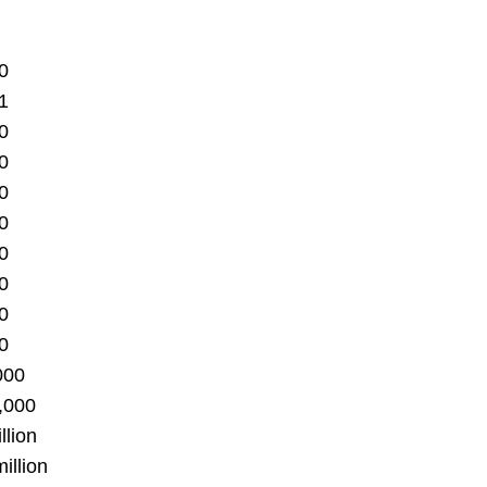
0
1
0
0
0
0
0
0
0
0
000
,000
llion
illion