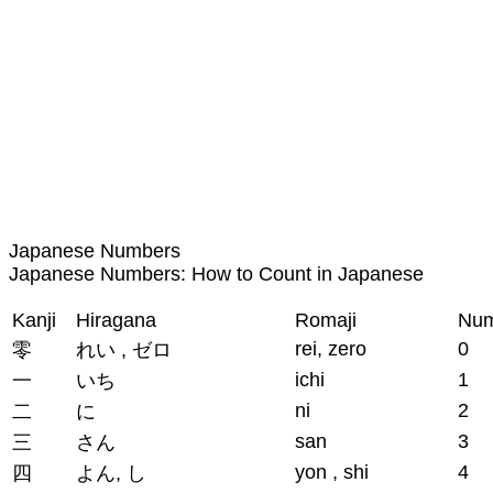
Japanese Numbers
Japanese Numbers: How to Count in Japanese
Kanji
Hiragana
Romaji
Num
rei, zero
0
零
れい , ゼロ
ichi
1
一
いち
ni
2
二
に
san
3
三
さん
yon , shi
4
四
よん, し