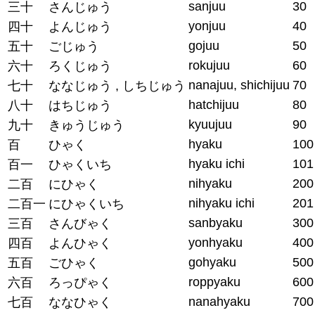
sanjuu
30
三十
さんじゅう
yonjuu
40
四十
よんじゅう
gojuu
50
五十
ごじゅう
rokujuu
60
六十
ろくじゅう
nanajuu, shichijuu
70
七十
ななじゅう , しちじゅう
hatchijuu
80
八十
はちじゅう
kyuujuu
90
九十
きゅうじゅう
hyaku
100
百
ひゃく
hyaku ichi
101
百一
ひゃくいち
nihyaku
200
二百
にひゃく
nihyaku ichi
201
二百一
にひゃくいち
sanbyaku
300
三百
さんびゃく
yonhyaku
400
四百
よんひゃく
gohyaku
500
五百
ごひゃく
roppyaku
600
六百
ろっぴゃく
nanahyaku
700
七百
ななひゃく