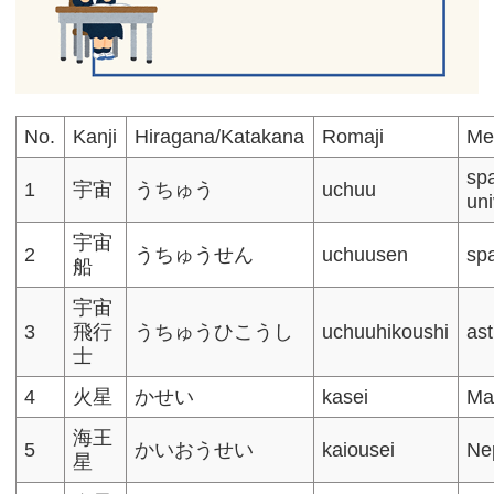
No.
Kanji
Hiragana/Katakana
Romaji
Me
sp
1
宇宙
うちゅう
uchuu
un
宇宙
2
うちゅうせん
uchuusen
sp
船
宇宙
3
飛行
うちゅうひこうし
uchuuhikoushi
as
士
4
火星
かせい
kasei
Ma
海王
5
かいおうせい
kaiousei
Ne
星