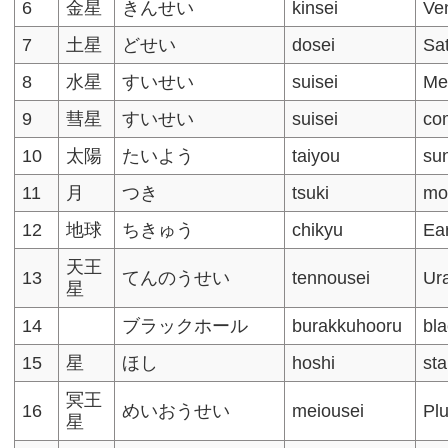
6
金星
きんせい
kinsei
Ve
7
土星
どせい
dosei
Sa
8
水星
すいせい
suisei
Me
9
彗星
すいせい
suisei
co
10
太陽
たいよう
taiyou
su
11
月
つき
tsuki
mo
12
地球
ちきゅう
chikyu
Ea
天王
13
てんのうせい
tennousei
Ur
星
14
ブラックホール
burakkuhooru
bla
15
星
ほし
hoshi
sta
冥王
16
めいおうせい
meiousei
Pl
星