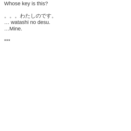
Whose key is this?
。。。わたしのです。
… watashi no desu.
…Mine.
***