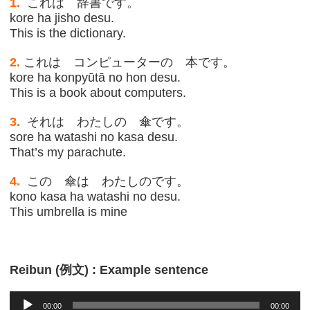
1.
これは 辞書です。
kore ha jisho desu.
This is the dictionary.
2.
これは コンピューターの 本です。
kore ha konpyūtā no hon desu.
This is a book about computers.
3.
それは わたしの 傘です。
sore ha watashi no kasa desu.
That’s my parachute.
4.
この 傘は わたしのです。
kono kasa ha watashi no desu.
This umbrella is mine
Reibun (例文) : Example sentence
Audio
00:00
00:00