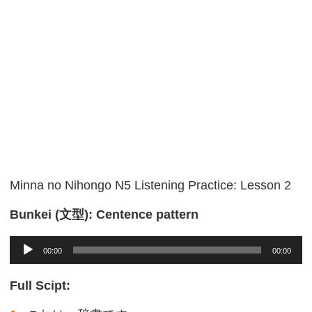
Minna no Nihongo N5 Listening Practice: Lesson 2
Bunkei (文型): Centence pattern
Audio
00:00
00:00
Player
Full Scipt: