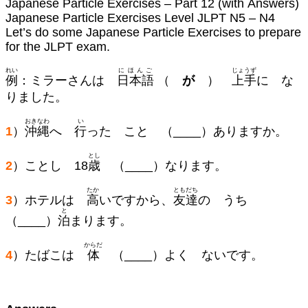
Japanese Particle Exercises – Part 12 (with Answers)
Japanese Particle Exercises Level JLPT N5 – N4
Let’s do some Japanese Particle Exercises to prepare
for the JLPT exam.
れい
にほんご
じょうず
例
：ミラーさんは
日本語
（
が
）
上手
に な
りました。
おきなわ
い
1
）
沖縄
へ
行
った こと （____）ありますか。
とし
2
）ことし 18
歳
（____）なります。
たか
ともだち
3
）ホテルは
高
いですから、
友達
の うち
と
（____）
泊
まります。
からだ
4
）たばこは
体
（____）よく ないです。