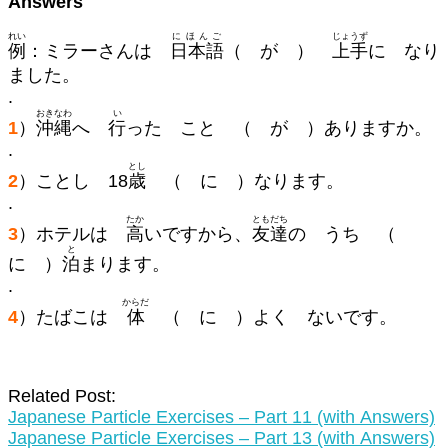
Answers
れい
にほんご
じょうず
例
：ミラーさんは
日本語
（ が ）
上手
に なり
ました。
.
おきなわ
い
1
）
沖縄
へ
行
った こと （ が ）ありますか。
.
とし
2
）ことし 18
歳
（ に ）なります。
.
たか
ともだち
3
）ホテルは
高
いですから、
友達
の うち （
と
に ）
泊
まります。
.
からだ
4
）たばこは
体
（ に ）よく ないです。
Related Post:
Japanese Particle Exercises – Part 11 (with Answers)
Japanese Particle Exercises – Part 13 (with Answers)