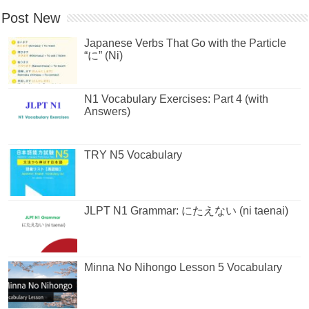
Post New
Japanese Verbs That Go with the Particle
“に” (Ni)
N1 Vocabulary Exercises: Part 4 (with
Answers)
TRY N5 Vocabulary
JLPT N1 Grammar: にたえない (ni taenai)
Minna No Nihongo Lesson 5 Vocabulary