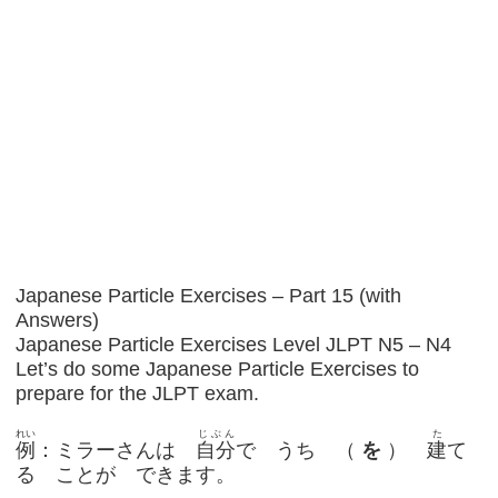
Japanese Particle Exercises – Part 15 (with
Answers)
Japanese Particle Exercises Level JLPT N5 – N4
Let’s do some Japanese Particle Exercises to
prepare for the JLPT exam.
れい
じぶん
た
例
：ミラーさんは
自分
で うち （
を
）
建
て
る ことが できます。