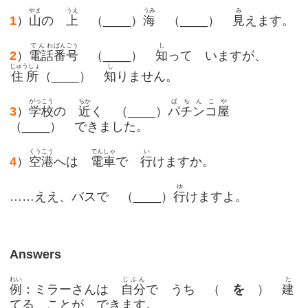
やま
うえ
うみ
み
1
）
山
の
上
（____）
海
（____）
見
えます。
でんわ
ばんごう
し
2
）
電話
番号
（____）
知
って いますが、
じゅうしょ
し
住所
（____）
知
りません。
がっこう
ちか
ぱちんこ
や
3
）
学校
の
近
く （____）
パチンコ
屋
（____） できました。
くうこう
でんしゃ
い
4
）
空港
へは
電車
で
行
けますか。
ゆ
……ええ、バスで （____）
行
けますよ。
Answers
れい
じぶん
た
例
：ミラーさんは
自分
で うち （
を
）
建
てる ことが できます。