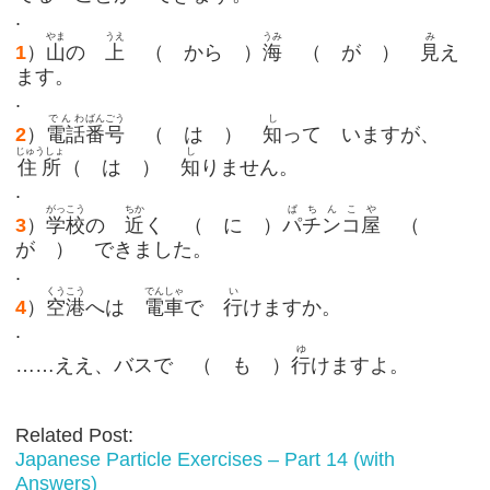
.
やま
うえ
うみ
み
1
）
山
の
上
（ から ）
海
（ が ）
見
え
ます。
.
でんわ
ばんごう
し
2
）
電話
番号
（ は ）
知
って いますが、
じゅうしょ
し
住所
（ は ）
知
りません。
.
がっこう
ちか
ぱちんこ
や
3
）
学校
の
近
く （ に ）
パチンコ
屋
（
が ） できました。
.
くうこう
でんしゃ
い
4
）
空港
へは
電車
で
行
けますか。
.
ゆ
……ええ、バスで （ も ）
行
けますよ。
Related Post:
Japanese Particle Exercises – Part 14 (with
Answers)