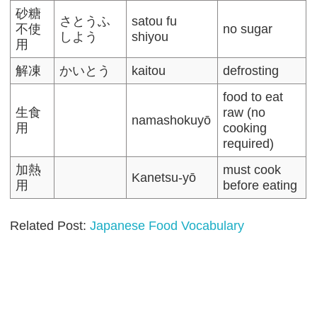
砂糖
さとうふ
satou fu
不使
no sugar
しよう
shiyou
用
解凍
かいとう
kaitou
defrosting
food to eat
生食
raw (no
namashokuyō
用
cooking
required)
加熱
must cook
Kanetsu-yō
用
before eating
Related Post:
Japanese Food Vocabulary