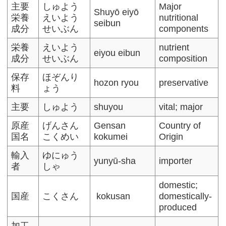
主要
しゅよう
Major
Shuyō eiyō
栄養
えいよう
nutritional
seibun
成分
せいぶん
components
栄養
えいよう
nutrient
eiyou eibun
成分
せいぶん
composition
保存
ほぞんり
hozon ryou
preservative
料
ょう
主要
しゅよう
shuyou
vital; major
原産
げんさん
Gensan
Country of
国名
こくめい
kokumei
Origin
輸入
ゆにゅう
yunyū-sha
importer
者
しゃ
domestic;
国産
こくさん
kokusan
domestically-
produced