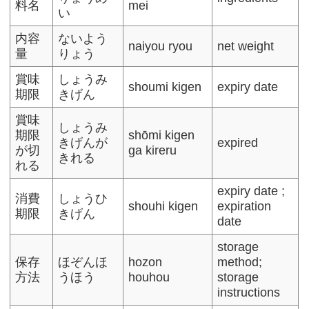
料名
mei
い
内容
ないよう
naiyou ryou
net weight
量
りょう
賞味
しょうみ
shoumi kigen
expiry date
期限
きげん
賞味
しょうみ
期限
shōmi kigen
きげんが
expired
が切
ga kireru
きれる
れる
expiry date ;
消費
しょうひ
shouhi kigen
expiration
期限
きげん
date
storage
保存
ほぞんほ
hozon
method;
方法
うほう
houhou
storage
instructions