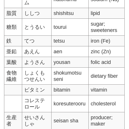
ム
脂質
ししつ
shishitsu
lipid
sugar;
糖類
とうるい
tourui
sweeteners
鉄
てつ
tetsu
iron (Fe)
亜鉛
あえん
aen
zinc (Zn)
葉酸
ようさん
yousan
folic acid
食物
しょくも
shokumotsu
dietary fiber
繊維
つせんい
seni
ビタミン
bitamin
vitamin
コレステ
koresuterooru
cholesterol
ロール
生産
せいさん
producer;
seisan sha
者
しゃ
maker