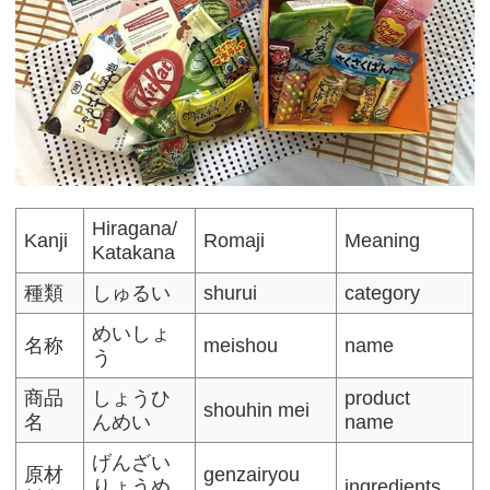
Hiragana/
Kanji
Romaji
Meaning
Katakana
種類
しゅるい
shurui
category
めいしょ
名称
meishou
name
う
商品
しょうひ
product
shouhin mei
名
んめい
name
げんざい
原材
genzairyou
りょうめ
ingredients