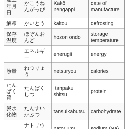
加工
かこうね
Kakō
date of
年月
んがっぴ
nengappi
manufacture
日
解凍
かいとう
kaitou
defrosting
保存
ほぞんお
storage
hozon ondo
温度
んど
temperature
エネルギ
enerugii
energy
ー
ねつりょ
熱量
netsuryou
calories
う
たん
たんぱく
tanpaku
ぱく
protein
しつ
shitsu
質
炭水
たんすい
tansuikabutsu
carbohydrate
化物
かぶつ
ナトリウ
natoriumu
sodium (Na)