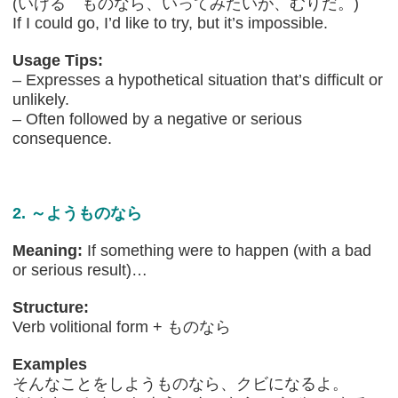
(いける ものなら、いってみたいが、むりだ。)
If I could go, I’d like to try, but it’s impossible.
Usage Tips:
– Expresses a hypothetical situation that’s difficult or
unlikely.
– Often followed by a negative or serious
consequence.
2. ～ようものなら
Meaning:
If something were to happen (with a bad
or serious result)…
Structure:
Verb volitional form + ものなら
Examples
そんなことをしようものなら、クビになるよ。