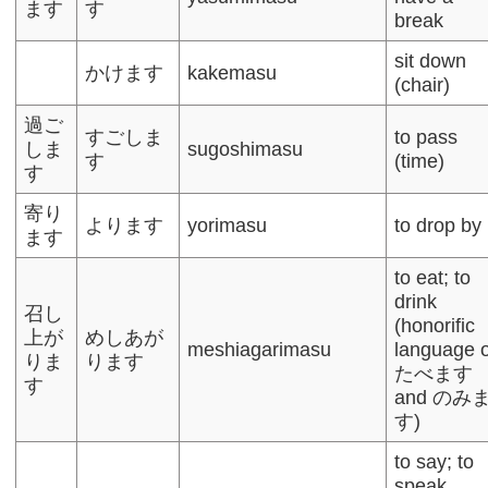
ます
す
break
sit down
かけます
kakemasu
(chair)
過ご
すごしま
to pass
しま
sugoshimasu
す
(time)
す
寄り
よります
yorimasu
to drop by
ます
to eat; to
drink
召し
(honorific
上が
めしあが
meshiagarimasu
language o
りま
ります
たべます
す
and のみ
す)
to say; to
speak