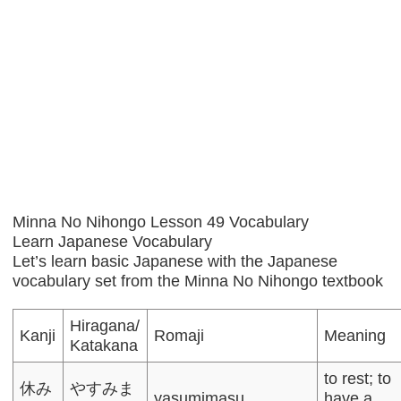
Minna No Nihongo Lesson 49 Vocabulary
Learn Japanese Vocabulary
Let’s learn basic Japanese with the Japanese
vocabulary set from the Minna No Nihongo textbook
Hiragana/
Kanji
Romaji
Meaning
Katakana
to rest; to
休み
やすみま
yasumimasu
have a