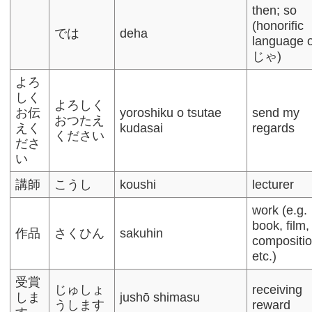
then; so
(honorific
では
deha
language o
じゃ)
よろ
しく
よろしく
お伝
yoroshiku o tsutae
send my
おつたえ
えく
kudasai
regards
ください
ださ
い
講師
こうし
koushi
lecturer
work (e.g.
book, film,
作品
さくひん
sakuhin
compositio
etc.)
受賞
じゅしょ
receiving
しま
jushō shimasu
うします
reward