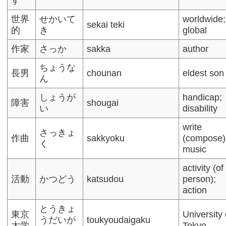
す
世界
せかいて
worldwide;
sekai teki
的
き
global
作家
さっか
sakka
author
ちょうな
長男
chounan
eldest son
ん
しょうが
handicap;
障害
shougai
い
disability
write
さっきょ
作曲
sakkyoku
(compose)
く
music
activity (of
活動
かつどう
katsudou
person);
action
とうきょ
東京
University 
うだいが
toukyoudaigaku
大学
Tokyo