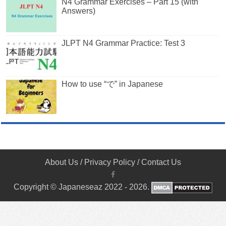
N4 Grammar Exercises – Part 15 (with
Answers)
JLPT N4 Grammar Practice: Test 3
How to use “で” in Japanese
About Us
/
Privacy Policy
/
Contact Us
Copyright © Japaneseaz 2022 - 2026.