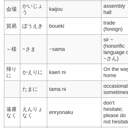
かいじょ
assembly
会場
kaijou
う
hall
trade
貿易
ぼうえき
boueki
(foreign)
sir ~
(honorific
～様
~さま
~sama
language 
~さん)
帰り
On the wa
かえりに
kaeri ni
に
home
occasional
たまに
tama ni
sometime
don’t
遠慮
えんりょ
hesitate;
enryonaku
なく
なく
please do
not hesitat