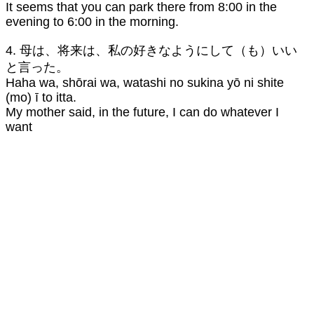
It seems that you can park there from 8:00 in the
evening to 6:00 in the morning.
4. 母は、将来は、私の好きなようにして（も）いい
と言った。
Haha wa, shōrai wa, watashi no sukina yō ni shite
(mo) ī to itta.
My mother said, in the future, I can do whatever I
want