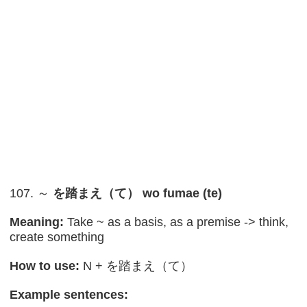
107. ～
を踏まえ（て） wo fumae (te)
Meaning:
Take ~ as a basis, as a premise -> think,
create something
How to use:
N + を踏まえ（て）
Example sentences: