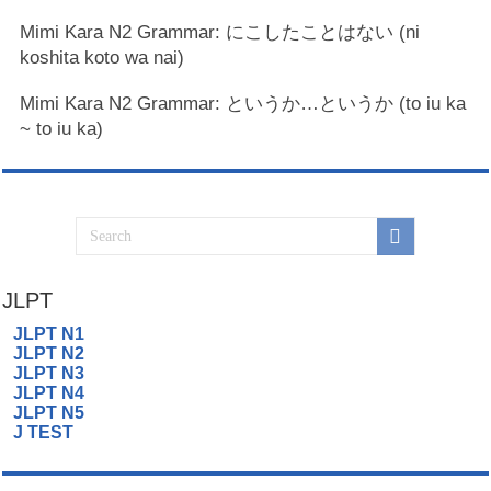
Mimi Kara N2 Grammar: にこしたことはない (ni
koshita koto wa nai)
Mimi Kara N2 Grammar: というか…というか (to iu ka
~ to iu ka)
JLPT
JLPT N1
JLPT N2
JLPT N3
JLPT N4
JLPT N5
J TEST