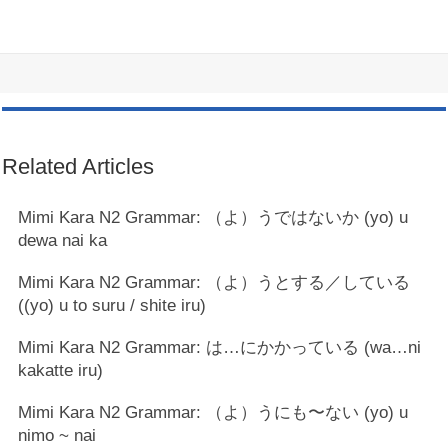
Related Articles
Mimi Kara N2 Grammar: （よ）うではないか (yo) u
dewa nai ka
Mimi Kara N2 Grammar: （よ）うとする／している
((yo) u to suru / shite iru)
Mimi Kara N2 Grammar: は…にかかっている (wa…ni
kakatte iru)
Mimi Kara N2 Grammar: （よ）うにも〜ない (yo) u
nimo ~ nai