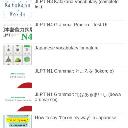
JLPT N3 Katakana Vocabulary (complete
list)
JLPT N4 Grammar Practice: Test 16
Japanese vocabulary for nature
JLPT N1 Grammar: ところを (tokoro o)
JLPT N1 Grammar: ではあるまいし (dewa
arumai shi)
How to say “I’m on my way” in Japanese