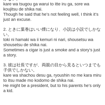
kare wa tsugou ga warui to itte iru ga, sore wa
koujitsu de shika nai.
Though he said that he’s not feeling well, I think it’s
just an excuse.
2. ときに葉巻はいい煙になり、小説は小説でしかな
い。
toki ni hamaki wa ii kemuri ni nari, shousetsu wa
shousetsu de shika nai.
Sometimes a cigar is just a smoke and a story’s just
a story.
3. 彼は社長ですが、両親の目から見るといつまでも
子供でしかない。
kare wa shachou desu ga, ryoushin no me kara miru
to itsu made mo kodomo de shika nai.
He might be a president, but to his parents he’s only
a kid.