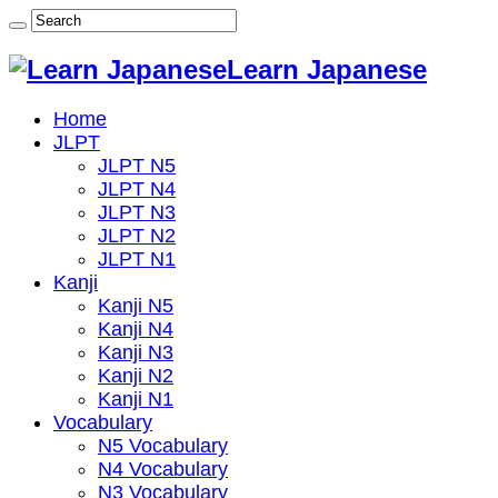
Learn Japanese
Home
JLPT
JLPT N5
JLPT N4
JLPT N3
JLPT N2
JLPT N1
Kanji
Kanji N5
Kanji N4
Kanji N3
Kanji N2
Kanji N1
Vocabulary
N5 Vocabulary
N4 Vocabulary
N3 Vocabulary