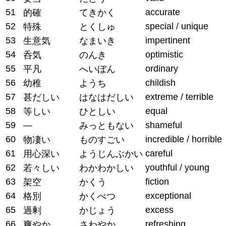
51
accurate
的確
てきかく
52
special / unique
特殊
とくしゅ
53
impertinent
生意気
なまいき
54
optimistic
呑気
のんき
55
ordinary
平凡
へいぼん
56
childish
幼稚
ようち
57
extreme / terrible
甚だしい
はなはだしい
58
equal
等しい
ひとしい
59
—
shameful
みっともない
60
incredible / horrible
物凄い
ものすごい
61
careful
用心深い
ようじんぶかい
62
youthful / young
若々しい
わかわかしい
63
fiction
架空
かくう
64
exceptional
格別
かくべつ
65
excess
過剰
かじょう
66
refreshing
爽やか
さわやか