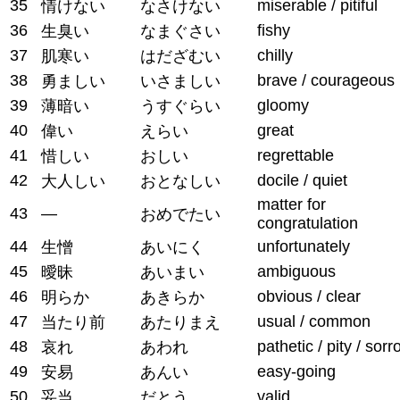
35
miserable / pitiful
情けない
なさけない
36
fishy
生臭い
なまぐさい
37
chilly
肌寒い
はだざむい
38
brave / courageous
勇ましい
いさましい
39
gloomy
薄暗い
うすぐらい
40
great
偉い
えらい
41
regrettable
惜しい
おしい
42
docile / quiet
大人しい
おとなしい
matter for
43
—
おめでたい
congratulation
44
unfortunately
生憎
あいにく
45
ambiguous
曖昧
あいまい
46
obvious / clear
明らか
あきらか
47
usual / common
当たり前
あたりまえ
48
pathetic / pity / sor
哀れ
あわれ
49
easy-going
安易
あんい
50
valid
妥当
だとう