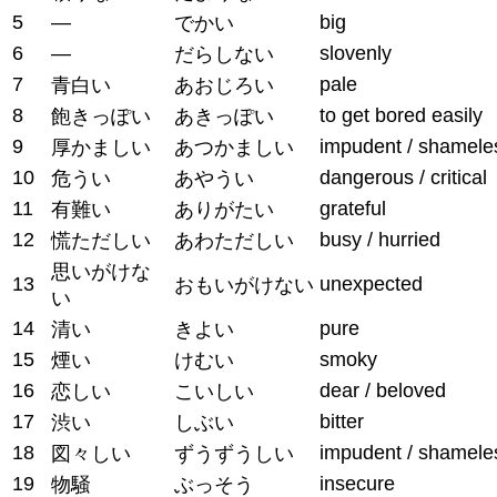
5
—
big
でかい
6
—
slovenly
だらしない
7
pale
青白い
あおじろい
8
to get bored easily
飽きっぽい
あきっぽい
9
impudent / shamele
厚かましい
あつかましい
10
dangerous / critical
危うい
あやうい
11
grateful
有難い
ありがたい
12
busy / hurried
慌ただしい
あわただしい
思いがけな
13
unexpected
おもいがけない
い
14
pure
清い
きよい
15
smoky
煙い
けむい
16
dear / beloved
恋しい
こいしい
17
bitter
渋い
しぶい
18
impudent / shamele
図々しい
ずうずうしい
19
insecure
物騒
ぶっそう