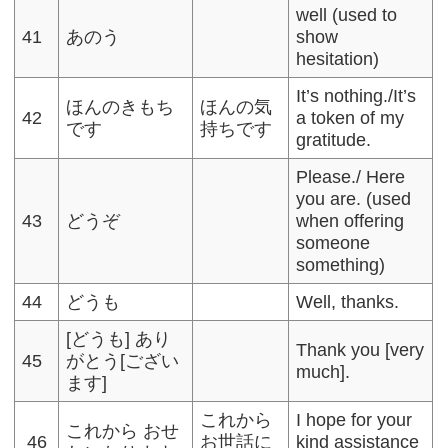
well (used to
41
あのう
show
hesitation)
It’s nothing./It’s
ほんのきもち
ほんの気
42
a token of my
です
持ちです
gratitude.
Please./ Here
you are. (used
43
どうぞ
when offering
someone
something)
44
どうも
Well, thanks.
[どうも] あり
Thank you [very
45
がとう[ござい
much].
ます]
これから
I hope for your
これから おせ
46
お世話に
kind assistance