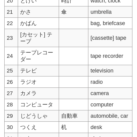
20
とけい
時計
watch, clock
21
かさ
傘
umbrella
22
かばん
bag, briefcase
[カセット] テ
23
[cassette] tape
ーブ
テープレコー
24
tape recorder
ダー
25
テレビ
television
26
ラジオ
radio
27
カメラ
camera
28
コンピュータ
computer
29
じどうしゃ
自動車
automobile, car
30
つくえ
机
desk