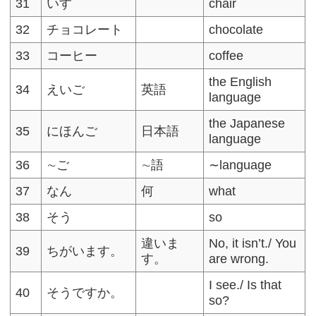
31
いす
chair
32
チョコレート
chocolate
33
コーヒー
coffee
the English
34
えいご
英語
language
the Japanese
35
にほんご
日本語
language
36
∼ご
∼語
∼language
37
なん
何
what
38
そう
so
違いま
No, it isn’t./ You
39
ちがいます。
す。
are wrong.
I see./ Is that
40
そうですか。
so?