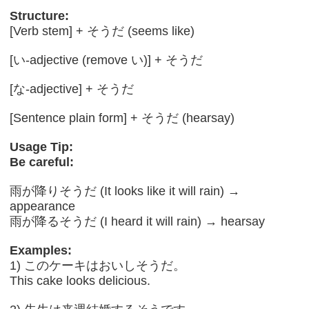
Structure:
[Verb stem] + そうだ (seems like)
[い-adjective (remove い)] + そうだ
[な-adjective] + そうだ
[Sentence plain form] + そうだ (hearsay)
Usage Tip:
Be careful:
雨が降りそうだ (It looks like it will rain) →
appearance
雨が降るそうだ (I heard it will rain) → hearsay
Examples:
1) このケーキはおいしそうだ。
This cake looks delicious.