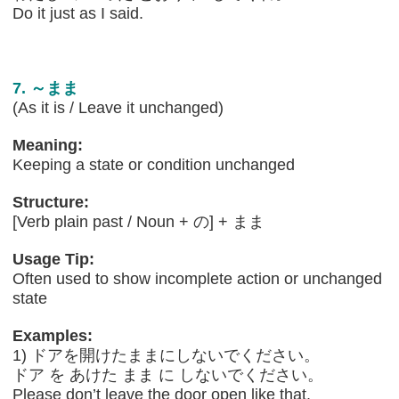
Do it just as I said.
7. ～まま
(As it is / Leave it unchanged)
Meaning:
Keeping a state or condition unchanged
Structure:
[Verb plain past / Noun + の] + まま
Usage Tip:
Often used to show incomplete action or unchanged
state
Examples:
1) ドアを開けたままにしないでください。
ドア を あけた まま に しないでください。
Please don’t leave the door open like that.