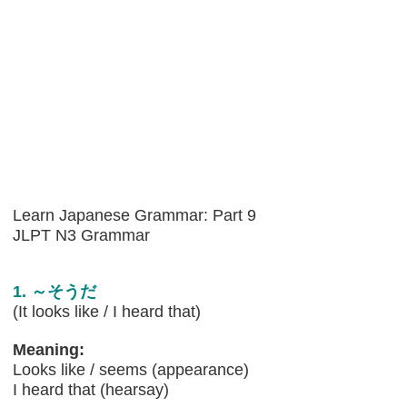
Learn Japanese Grammar: Part 9
JLPT N3 Grammar
1. ～そうだ
(It looks like / I heard that)
Meaning:
Looks like / seems (appearance)
I heard that (hearsay)