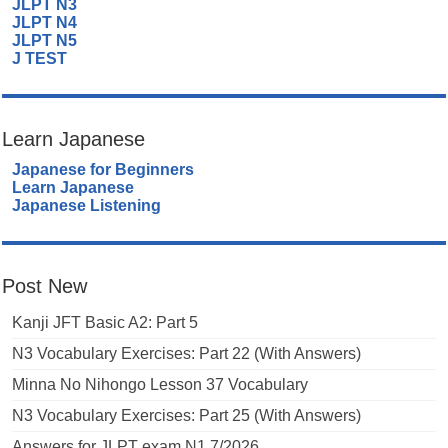
JLPT N3
JLPT N4
JLPT N5
J TEST
Learn Japanese
Japanese for Beginners
Learn Japanese
Japanese Listening
Post New
Kanji JFT Basic A2: Part 5
N3 Vocabulary Exercises: Part 22 (With Answers)
Minna No Nihongo Lesson 37 Vocabulary
N3 Vocabulary Exercises: Part 25 (With Answers)
Answers for JLPT exam N1 7/2026