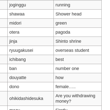
joginggu
running
shawaa
Shower head
midori
green
otera
pagoda
jinja
Shinto shrine
ryuugakusei
overseas student
ichibang
best
ban
number one
douyatte
how
dono
female…..
Are you withdrawing
ohikidashidesuka
money?