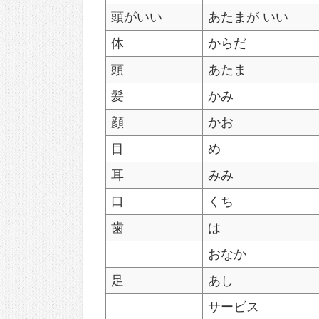
頭がいい
あたまが いい
体
からだ
頭
あたま
髪
かみ
顔
かお
目
め
耳
みみ
口
くち
歯
は
おなか
足
あし
サービス