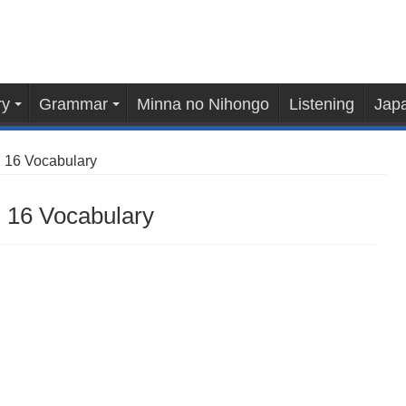
ry
Grammar
Minna no Nihongo
Listening
Japa
 16 Vocabulary
 16 Vocabulary