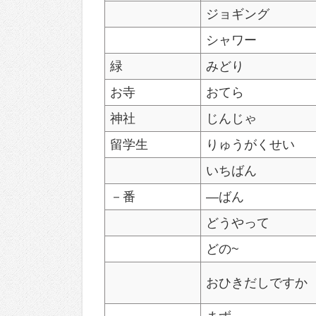
ジョギング
シャワー
緑
みどり
お寺
おてら
神社
じんじゃ
留学生
りゅうがくせい
いちばん
－番
―ばん
どうやって
どの~
おひきだしですか