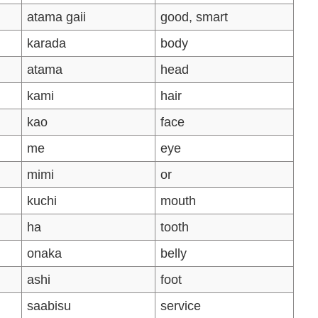
atama gaii
good, smart
karada
body
atama
head
kami
hair
kao
face
me
eye
mimi
or
kuchi
mouth
ha
tooth
onaka
belly
ashi
foot
saabisu
service