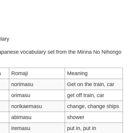
lary
 Japanese vocabulary set from the Minna No Nihongo
a
Romaji
Meaning
norimasu
Get on the train, car
orimasu
get off train, car
norikaemasu
change, change ships
abimasu
shower
iremasu
put in, put in