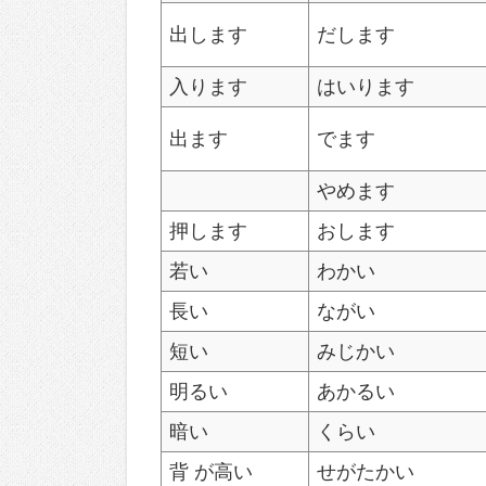
出します
だします
入ります
はいります
出ます
でます
やめます
押します
おします
若い
わかい
長い
ながい
短い
みじかい
明るい
あかるい
暗い
くらい
背 が高い
せがたかい