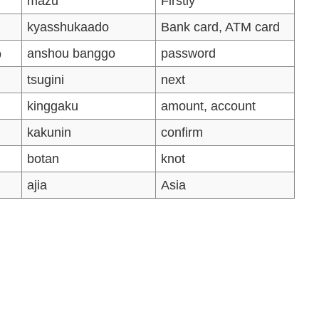
mazu
Firstly
kyasshukaado
Bank card, ATM card
う
anshou banggo
password
tsugini
next
kinggaku
amount, account
kakunin
confirm
botan
knot
ajia
Asia