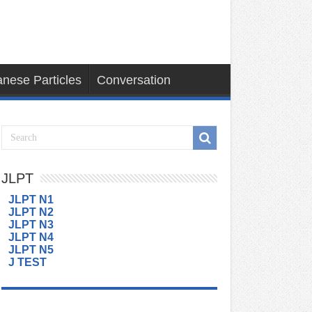
nese Particles
Conversation
JLPT
JLPT N1
JLPT N2
JLPT N3
JLPT N4
JLPT N5
J TEST