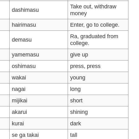
Take out, withdraw
dashimasu
money
hairimasu
Enter, go to college.
Ra, graduated from
demasu
college.
yamemasu
give up
oshimasu
press, press
wakai
young
nagai
long
mijikai
short
akarui
shining
kurai
dark
se ga takai
tall