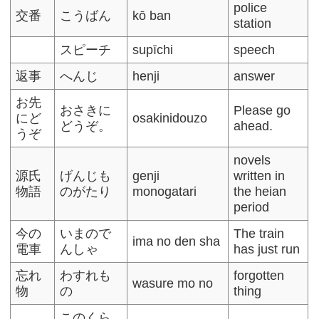
police
交番
こうばん
kō ban
station
スピーチ
supīchi
speech
返事
へんじ
henji
answer
お先
おさきに
Please go
にど
osakinidouzo
どうぞ。
ahead.
うぞ
novels
源氏
げんじも
genji
written in
物語
のがたり
monogatari
the heian
period
今の
いまので
The train
ima no den sha
電車
んしゃ
has just run
忘れ
わすれも
forgotten
wasure mo no
物
の
thing
このくら