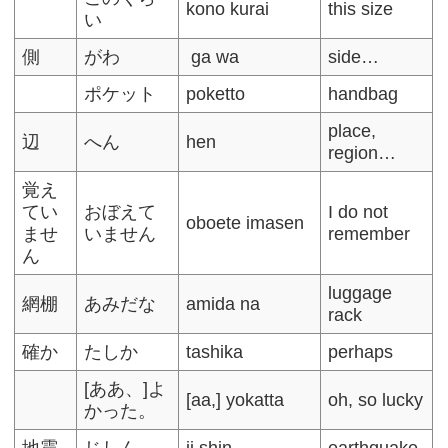
kono kurai
this size
い
側
がわ
ga wa
side…
ポケット
poketto
handbag
place,
辺
へん
hen
region…
覚え
てい
おぼえて
I do not
oboete imasen
ませ
いません
remember
ん
luggage
網棚
あみだな
amida na
rack
確か
たしか
tashika
perhaps
[ああ、]よ
[aa,] yokatta
oh, so lucky
かった。
地震
じしん
ji shin
earthquake