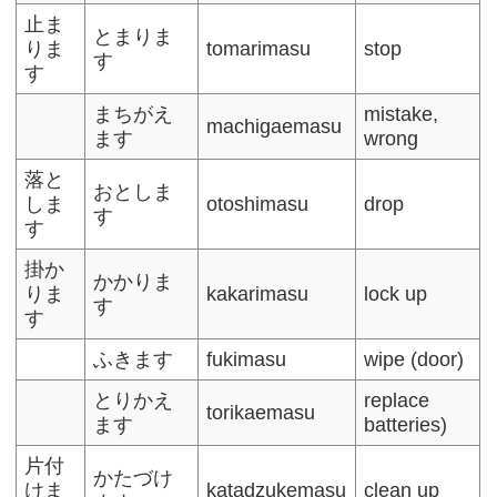
止ま
とまりま
りま
tomarimasu
stop
す
す
まちがえ
mistake,
machigaemasu
ます
wrong
落と
おとしま
しま
otoshimasu
drop
す
す
掛か
かかりま
りま
kakarimasu
lock up
す
す
ふきます
fukimasu
wipe (door)
とりかえ
replace
torikaemasu
ます
batteries)
片付
かたづけ
けま
katadzukemasu
clean up