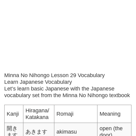
Minna No Nihongo Lesson 29 Vocabulary
Learn Japanese Vocabulary
Let’s learn basic Japanese with the Japanese
vocabulary set from the Minna No Nihongo textbook
Hiragana/
Kanji
Romaji
Meaning
Katakana
開き
open (the
あきます
akimasu
ます
door)