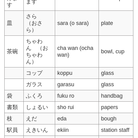
ます
す
さら
皿
（おさ
sara (o sara)
plate
ら）
ちゃわ
ん （お
cha wan (ocha
茶碗
bowl, cup
ちゃわ
wan)
ん）
コップ
koppu
glass
ガラス
garasu
glass
袋
ふくろ
fuku ro
handbag
書類
しょるい
sho rui
papers
枝
えだ
eda
bough
駅員
えきいん
ekiin
station staff