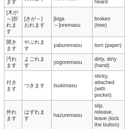
ます
heard
[木が
～]折
[きが～]
[kiga
broken
れま
おれます
～]oremasu
(tree)
す
開き
やぶれま
yaburemasu
torn (paper)
ます
す
汚れ
よごれま
dirty, dirty
yogoremasu
ます
す
(hand)
sticky,
付き
attached
つきます
tsukimasu
ます
(with
pocket)
slip,
外れ
はずれま
release,
hazuremasu
ます
す
leave (kick
the button)