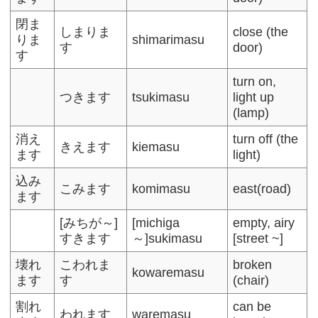
閉ま
しまりま
close (the
りま
shimarimasu
す
door)
す
turn on,
つきます
tsukimasu
light up
(lamp)
消え
turn off (the
きえます
kiemasu
ます
light)
込み
こみます
komimasu
east(road)
ます
[みちが～]
[michiga
empty, airy
すきます
～]sukimasu
[street ~]
壊れ
こわれま
broken
kowaremasu
ます
す
(chair)
割れ
can be
われます
waremasu