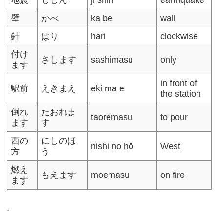
壁
かべ
ka be
wall
針
はり
hari
clockwise
付け
さします
sashimasu
only
ます
in front of
駅前
えきまえ
eki ma e
the station
倒れ
たおれま
taoremasu
to pour
ます
す
西の
にしのほ
nishi no hō
West
方
う
燃え
もえます
moemasu
on fire
ます
.