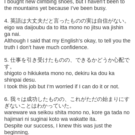
I bought new climbing shoes, but I haven’t been to
the mountains yet because I’ve been busy.
4. 英語は大丈夫だと言ったものの実は自信がない。
eigo wa daijoubu da to itta mono no jitsu wa jishin
ga nai.
Although I said that my English’s okay, to tell you the
truth I don’t have much confidence.
5. 仕事を引き受けたものの、できるかどうか心配で
す。
shigoto o hikiuketa mono no, dekiru ka dou ka
shinpai desu.
I took this job but I’m worried if I can do it or not.
6. 我々は成功したものの、これがただの始まりにす
ぎないことはわかっていた。
wareware wa seikou shita mono no, kore ga tada no
hajimari ni suginai koto wa wakatte ita.
Despite our success, I knew this was just the
beginning.