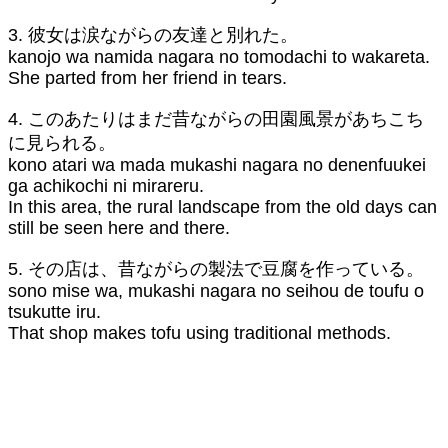
3. 彼女は涙ながらの友達と別れた。
kanojo wa namida nagara no tomodachi to wakareta.
She parted from her friend in tears.
4. このあたりはまだ昔ながらの田園風景があちこち
に見られる。
kono atari wa mada mukashi nagara no denenfuukei
ga achikochi ni mirareru.
In this area, the rural landscape from the old days can
still be seen here and there.
5. その店は、昔ながらの製法で豆腐を作っている。
sono mise wa, mukashi nagara no seihou de toufu o
tsukutte iru.
That shop makes tofu using traditional methods.