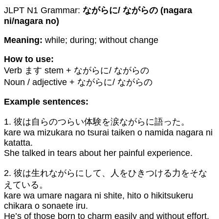
JLPT N1 Grammar:
ながらに/ ながらの (nagara
ni/nagara no)
Meaning:
while; during; without change
How to use:
Verb ます stem + ながらに/ ながらの
Noun / adjective + ながらに/ ながらの
Example sentences:
1. 彼は自らのつらい体験を涙ながらに語った。
kare wa mizukara no tsurai taiken o namida nagara ni
katatta.
She talked in tears about her painful experience.
2. 彼は生れながらにして、人をひきつける力をそな
えている。
kare wa umare nagara ni shite, hito o hikitsukeru
chikara o sonaete iru.
He’s of those born to charm easily and without effort.