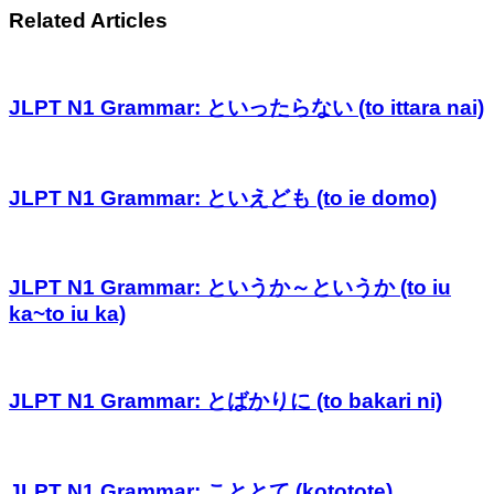
Related Articles
JLPT N1 Grammar: といったらない (to ittara nai)
JLPT N1 Grammar: といえども (to ie domo)
JLPT N1 Grammar: というか～というか (to iu
ka~to iu ka)
JLPT N1 Grammar: とばかりに (to bakari ni)
JLPT N1 Grammar: こととて (kototote)