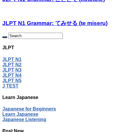
JLPT N1 Grammar: てみせる (te miseru)
JLPT
JLPT N1
JLPT N2
JLPT N3
JLPT N4
JLPT N5
J TEST
Learn Japanese
Japanese for Beginners
Learn Japanese
Japanese Listening
Post New