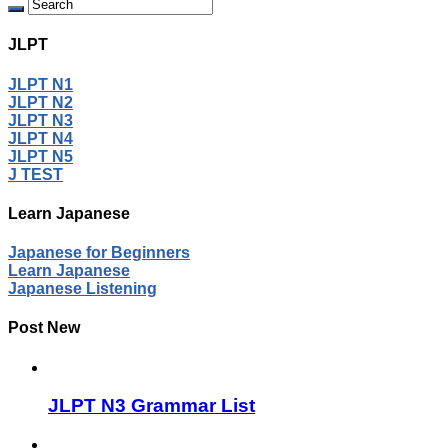
JLPT
JLPT N1
JLPT N2
JLPT N3
JLPT N4
JLPT N5
J TEST
Learn Japanese
Japanese for Beginners
Learn Japanese
Japanese Listening
Post New
JLPT N3 Grammar List