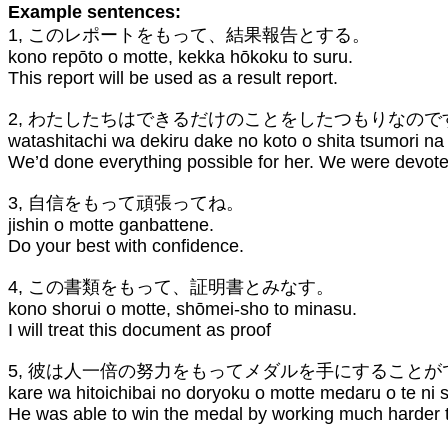
Example sentences:
1, このレポートをもって、結果報告とする。
kono repōto o motte, kekka hōkoku to suru.
This report will be used as a result report.
2, わたしたちはできるだけのことをしたつもりなの
watashitachi wa dekiru dake no koto o shita tsumori n
We’d done everything possible for her. We were devote
3, 自信をもって頑張ってね。
jishin o motte ganbattene.
Do your best with confidence.
4, この書類をもって、証明書とみなす。
kono shorui o motte, shōmei-sho to minasu.
I will treat this document as proof
5, 彼は人一倍の努力をもってメダルを手にすること
kare wa hitoichibai no doryoku o motte medaru o te ni 
He was able to win the medal by working much harder 