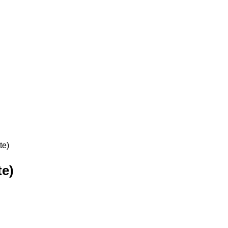
te)
e)