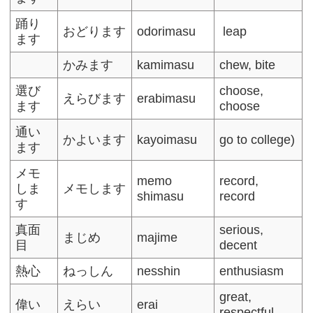
踊り
おどります
odorimasu
leap
ます
かみます
kamimasu
chew, bite
選び
choose,
えらびます
erabimasu
ます
choose
通い
かよいます
kayoimasu
go to college)
ます
メモ
memo
record,
しま
メモします
shimasu
record
す
真面
serious,
まじめ
majime
目
decent
熱心
ねっしん
nesshin
enthusiasm
great,
偉い
えらい
erai
respectful