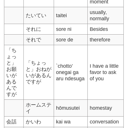
moment
usually,
たいてい
taitei
normally
それに
sore ni
Besides
それで
sore de
therefore
「ち
ょっ
と」
「ちょっ
`chotto’
I have a little
お願
と」おねが
onegai ga
favor to ask
いが
いがあるん
aru ndesuga
of you
ある
ですが
んで
すが
ホームステ
hōmusutei
homestay
イ
会話
かいわ
kai wa
conversation