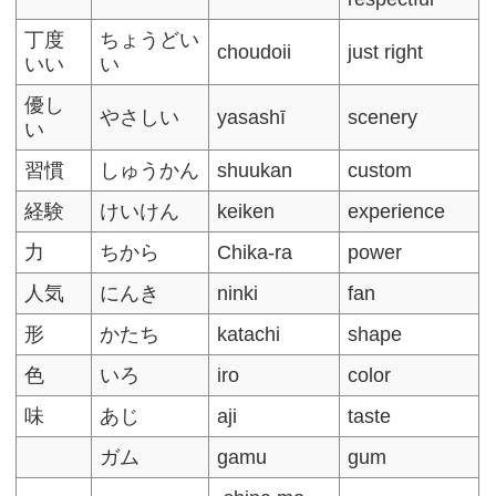
丁度
ちょうどい
choudoii
just right
いい
い
優し
やさしい
yasashī
scenery
い
習慣
しゅうかん
shuukan
custom
経験
けいけん
keiken
experience
力
ちから
Chika-ra
power
人気
にんき
ninki
fan
形
かたち
katachi
shape
色
いろ
iro
color
味
あじ
aji
taste
ガム
gamu
gum