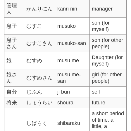
管理
かんりにん
kanri nin
manager
人
son (for
息子
むすこ
musuko
myself)
息子
son (for other
むすこさん
musuko-san
さん
people)
Daughter (for
娘
むすめ
musu me
myself)
娘さ
musu me-
girl (for other
むすめさん
ん
san
people)
自分
じぶん
ji bun
self
将来
しょうらい
shourai
future
a short period
of time, a
しばらく
shibaraku
little, a