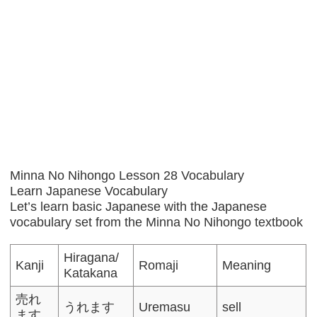
Minna No Nihongo Lesson 28 Vocabulary
Learn Japanese Vocabulary
Let’s learn basic Japanese with the Japanese
vocabulary set from the Minna No Nihongo textbook
Hiragana/
Kanji
Romaji
Meaning
Katakana
売れ
うれます
Uremasu
sell
ます