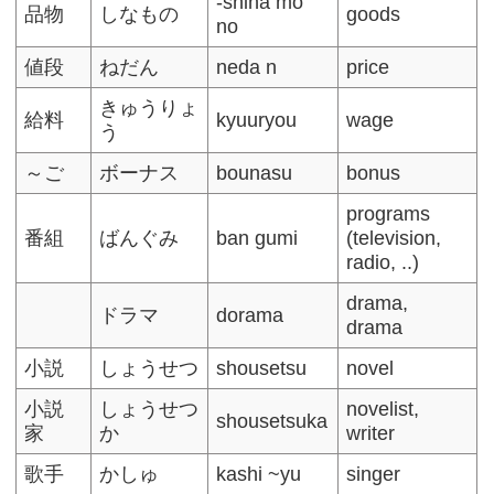
-shina mo
品物
しなもの
goods
no
値段
ねだん
neda n
price
きゅうりょ
給料
kyuuryou
wage
う
～ご
ボーナス
bounasu
bonus
programs
番組
ばんぐみ
ban gumi
(television,
radio, ..)
drama,
ドラマ
dorama
drama
小説
しょうせつ
shousetsu
novel
小説
しょうせつ
novelist,
shousetsuka
家
か
writer
歌手
かしゅ
kashi ~yu
singer