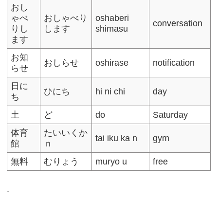
おし
ゃべ
おしゃべり
oshaberi
conversation
りし
します
shimasu
ます
お知
おしらせ
oshirase
notification
らせ
日に
ひにち
hi ni chi
day
ち
土
ど
do
Saturday
体育
たいいくか
tai iku ka n
gym
館
ｎ
無料
むりょう
muryo u
free
.